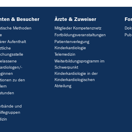
nten & Besucher
Ärzte & Zuweiser
Fo
stische Methoden
Mitglieder Kompetenznetz
Dok
ie
Fortbildungsveranstaltungen
Pub
ärer Aufenthalt
Patientenverlegung
Kinderkardiologie
ztliche
chungsstelle
Telemedizin
gelassene
Weiterbildungsprogramm im
ardiologen/-
Schwerpunkt
oginnen
Kinderkardiologie in der
Kinderkardiologischen
tionen zu den
Abteilung
lern
stunden
verbände und
ilfegruppen
izin