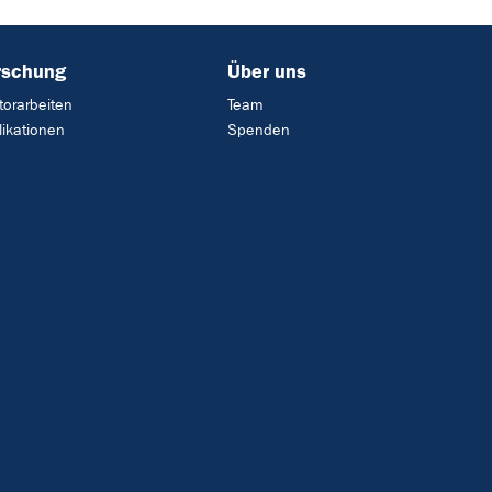
rschung
Über uns
torarbeiten
Team
likationen
Spenden