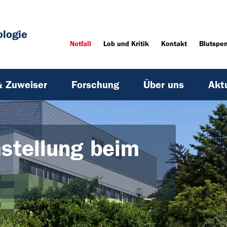
ologie
Notfall
Lob und Kritik
Kontakt
Blutspe
& Zuweiser
Forschung
Über uns
Akt
stellung beim