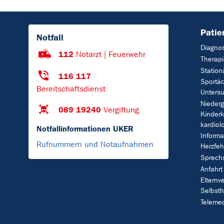
Patie
Notfall
Diagno
112
Notarzt | Feuerwehr
Therap
Station
116 117
Sportär
Bereitschaftsdienst
Untersu
Nieder
089 19240
Vergiftung
Kinderk
kardiol
Notfallinformationen UKER
Informa
Rufnummern und Notaufnahmen
Herzfeh
Sprech
Anfahrt
Eltern
Selbsth
Telemed