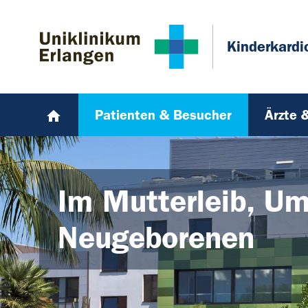
Zum Hauptinhalt springen
Skip to page footer
Kinderkardi
Patienten & Besucher
Ärzte 
Im Mutterleib, Um
Neugeborenen