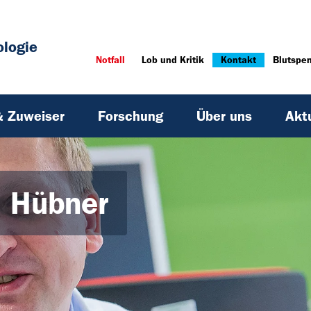
ologie
Notfall
Lob und Kritik
Kontakt
Blutspe
& Zuweiser
Forschung
Über uns
Akt
s Hübner