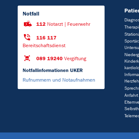
Patie
Notfall
Diagno
112
Notarzt | Feuerwehr
Therap
Station
116 117
Sportär
Bereitschaftsdienst
Untersu
Nieder
089 19240
Vergiftung
Kinderk
kardiol
Notfallinformationen UKER
Informa
Rufnummern und Notaufnahmen
Herzfeh
Sprech
Anfahrt
Eltern
Selbsth
Telemed