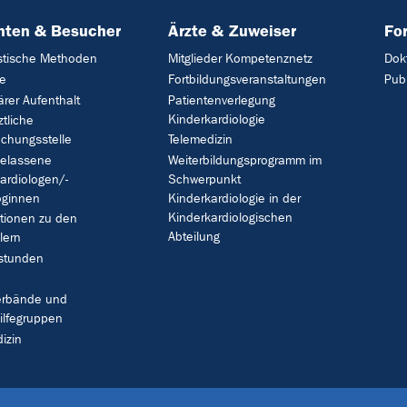
nten & Besucher
Ärzte & Zuweiser
Fo
stische Methoden
Mitglieder Kompetenznetz
Dok
ie
Fortbildungsveranstaltungen
Pub
ärer Aufenthalt
Patientenverlegung
Kinderkardiologie
ztliche
chungsstelle
Telemedizin
gelassene
Weiterbildungsprogramm im
ardiologen/-
Schwerpunkt
oginnen
Kinderkardiologie in der
Kinderkardiologischen
tionen zu den
Abteilung
lern
stunden
verbände und
ilfegruppen
izin