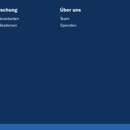
rschung
Über uns
torarbeiten
Team
likationen
Spenden