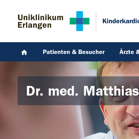
Zum Hauptinhalt springen
Skip to page footer
Kinderkardi
Patienten & Besucher
Ärzte 
Dr. med. Matthia