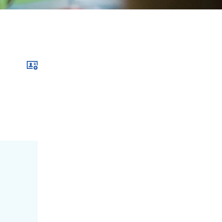
Download im .vcf-Format