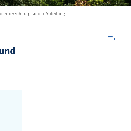
nderherzchirurgischen Abteilung
Veranstalt
 und