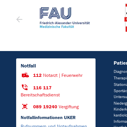
Patie
Notfall
Diagno
112
Notarzt | Feuerwehr
Therap
Station
116 117
Sportär
Bereitschaftsdienst
Untersu
Nieder
089 19240
Vergiftung
Kinderk
kardiol
Notfallinformationen UKER
Informa
Rufnummern und Notaufnahmen