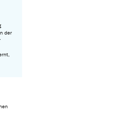
g
n der
r
ernt,
chen