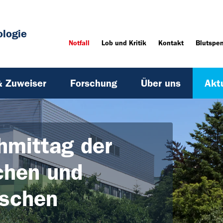
ologie
Notfall
Lob und Kritik
Kontakt
Blutspe
& Zuweiser
Forschung
Über uns
Akt
hmittag der
chen und
ischen