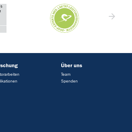
rschung
Über uns
torarbeiten
Team
likationen
Spenden