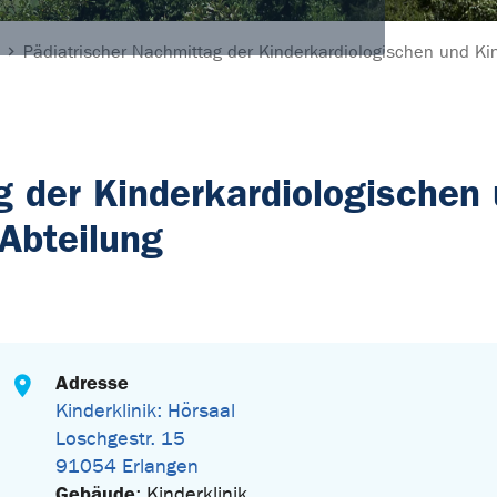
Pädiatrischer Nachmittag der Kinderkardiologischen und Ki
g der Kinderkardiologischen
 Abteilung
Adresse
Kinderklinik: Hörsaal
Loschgestr. 15
91054 Erlangen
Gebäude
: Kinderklinik