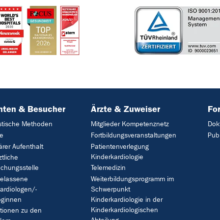
nten & Besucher
Ärzte & Zuweiser
Fo
stische Methoden
Mitglieder Kompetenznetz
Dok
ie
Fortbildungsveranstaltungen
Pub
ärer Aufenthalt
Patientenverlegung
Kinderkardiologie
ztliche
chungsstelle
Telemedizin
gelassene
Weiterbildungsprogramm im
ardiologen/-
Schwerpunkt
oginnen
Kinderkardiologie in der
Kinderkardiologischen
tionen zu den