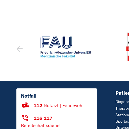
Patie
Notfall
Diagno
112
Notarzt | Feuerwehr
Therap
Station
116 117
Sportär
Bereitschaftsdienst
Untersu