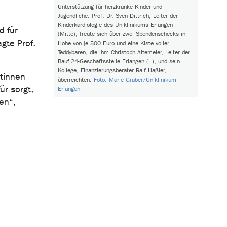
Unterstützung für herzkranke Kinder und
Jugendliche: Prof. Dr. Sven Dittrich, Leiter der
Kinderkardiologie des Uniklinikums Erlangen
d für
(Mitte), freute sich über zwei Spendenschecks in
gte Prof.
Höhe von je 500 Euro und eine Kiste voller
Teddybären, die ihm Christoph Altemeier, Leiter der
Baufi24-Geschäftsstelle Erlangen (l.), und sein
Kollege, Finanzierungsberater Ralf Haßler,
ntinnen
überreichten.
Foto: Marie Graber/Uniklinikum
ür sorgt,
Erlangen
en“,