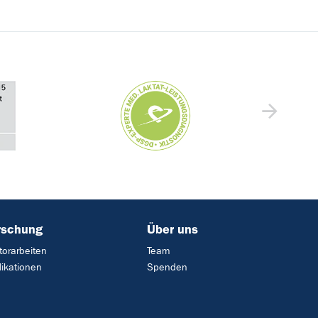
rschung
Über uns
torarbeiten
Team
likationen
Spenden