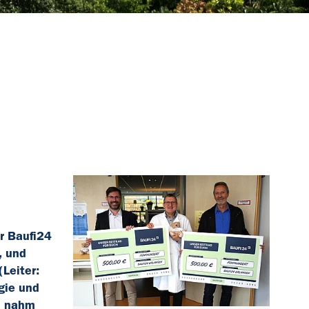
r Baufi24
, und
Leiter:
gie und
ch nahm