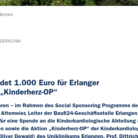
 Herzen
NDERKLINIK
det 1.000 Euro für Erlanger
 „Kinderherz-OP“
bären – im Rahmen des Social Sponsoring Programms de
Altemeier, Leiter der Baufi24-Geschäftsstelle Erlangen
für eine Spende an die Kinderkardiologische Abteilung (
gen sowie die Aktion „Kinderherz-OP“ der Kinderkardiolo
. Oliver Dewald) des Uniklinikums Erlangen. Prof. Dittri