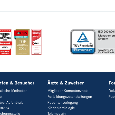
nten & Besucher
Ärzte & Zuweiser
Fo
stische Methoden
Mitglieder Kompetenznetz
Dok
ie
Fortbildungsveranstaltungen
Pub
ärer Aufenthalt
Patientenverlegung
Kinderkardiologie
ztliche
chungsstelle
Telemedizin